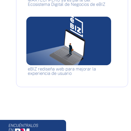
Ecosistema Digital de Negocios de eBIZ
eBIZ rediseña web para mejorar la
experiencia de usuario