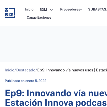
Skip
to
Inicio
Proveedores+
SUBASTAS.
B2M
content
Capacitaciones
Inicio
/
Destacado
/
Ep9: Innovando vía nuevos usos | Estaci
Publicado en
enero 5, 2022
Ep9: Innovando vía nuev
Estación Innova podcast