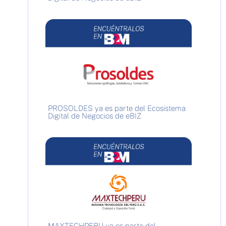
PROSOLDES ya es parte del Ecosistema
Digital de Negocios de eBIZ
MAXTECHPERU ya es parte del