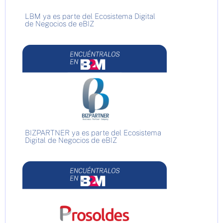
LBM ya es parte del Ecosistema Digital
de Negocios de eBIZ
BIZPARTNER ya es parte del Ecosistema
Digital de Negocios de eBIZ