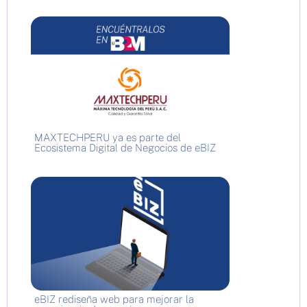
MAXTECHPERU ya es parte del
Ecosistema Digital de Negocios de eBIZ
eBIZ rediseña web para mejorar la