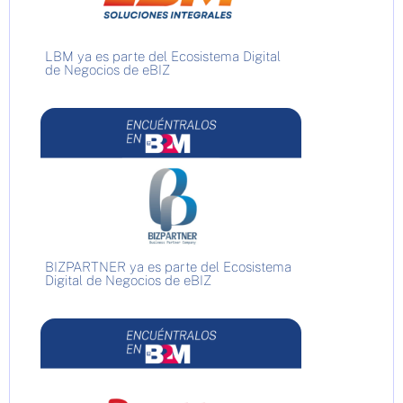
LBM ya es parte del Ecosistema Digital
de Negocios de eBIZ
BIZPARTNER ya es parte del Ecosistema
Digital de Negocios de eBIZ