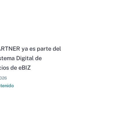
RTNER ya es parte del
stema Digital de
ios de eBIZ
026
ntenido