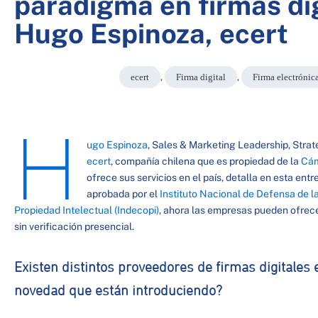
paradigma en firmas dig
Hugo Espinoza, ecert
ecert
,
Firma digital
,
Firma electrónic
H
ugo Espinoza
, Sales & Marketing Leadership, Stra
ecert
, compañía chilena que es propiedad de la
Cám
ofrece sus servicios en el país, detalla en esta entr
aprobada por el
Instituto Nacional de Defensa de l
Propiedad Intelectual (Indecopi)
, ahora las empresas pueden ofrece
sin verificación presencial.
Existen distintos proveedores de firmas digitales 
novedad que están introduciendo?