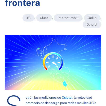
frontera
4G
,
Claro
,
Internet móvil
,
Ookla
,
Osiptel
S
egún las mediciones de
Osiptel
, la velocidad
promedio de descarga para redes móviles 4G a