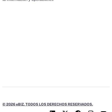
© 2026 eBIZ. TODOS LOS DERECHOS RESERVADOS.
L
X
F
I
Y