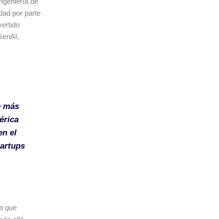
ingeniería de
dad por parte
vertido
GenAI,
e más
érica
en el
tartups
da que