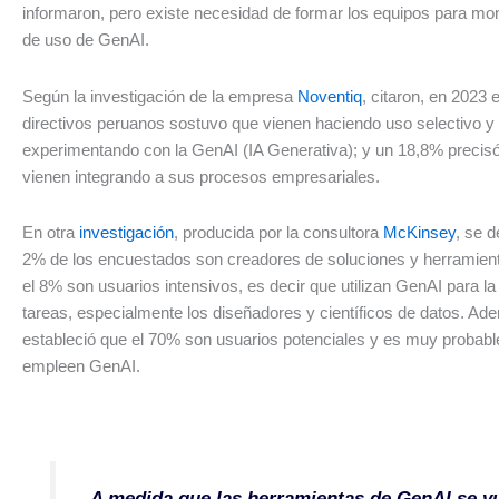
informaron, pero existe necesidad de formar los equipos para mo
de uso de GenAI.
Según la investigación de la empresa
Noventiq
, citaron, en 2023 
directivos peruanos sostuvo que vienen haciendo uso selectivo y
experimentando con la GenAI (IA Generativa); y un 18,8% precisó
vienen integrando a sus procesos empresariales.
En otra
investigación
, producida por la consultora
McKinsey
, se d
2% de los encuestados son creadores de soluciones y herramien
el 8% son usuarios intensivos, es decir que utilizan GenAI para l
tareas, especialmente los diseñadores y científicos de datos. Ad
estableció que el 70% son usuarios potenciales y es muy probabl
empleen GenAI.
A medida que las herramientas de GenAI se v