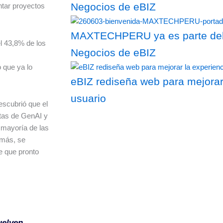
Negocios de eBIZ
ntar proyectos
MAXTECHPERU ya es parte del 
el 43,8% de los
Negocios de eBIZ
 que ya lo
eBIZ rediseña web para mejorar
usuario
escubrió que el
tas de GenAI y
a mayoría de las
emás, se
e que pronto
uelven