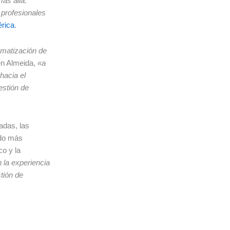
ás allá.
 profesionales
rica
.
omatización de
en Almeida,
«a
hacia el
stión de
adas, las
ndo más
co y la
 la experiencia
tión de