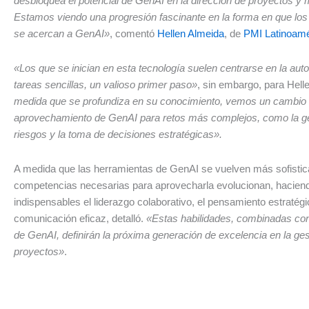
desbloquea el potencial de GenAI en la dirección de proyectos y m
Estamos viendo una progresión fascinante en la forma en que los
se acercan a GenAI»
, comentó
Hellen Almeida
, de
PMI Latinoamé
«Los que se inician en esta tecnología suelen centrarse en la aut
tareas sencillas, un valioso primer paso»
, sin embargo, para Hell
medida que se profundiza en su conocimiento, vemos un cambio 
aprovechamiento de GenAI para retos más complejos, como la ge
riesgos y la toma de decisiones estratégicas».
A medida que las herramientas de GenAI se vuelven más sofistic
competencias necesarias para aprovecharla evolucionan, hacie
indispensables el liderazgo colaborativo, el pensamiento estratégi
comunicación eficaz, detalló.
«Estas habilidades, combinadas con
de GenAI, definirán la próxima generación de excelencia en la ges
proyectos»
.