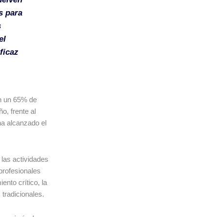
s para
s
el
ficaz
on un 65% de
o, frente al
ha alcanzado el
las actividades
 profesionales
nto crítico, la
 tradicionales.