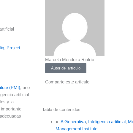
tificial
iq
,
Project
Marcela Mendoza Riofrío
Autor del artículo
Comparte este artículo
tute (PMI)
, uno
encia artificial
os y la
y importante
Tabla de contenidos
s adecuadas
●
IA Generativa
,
Inteligencia artificial
,
Mc
Management Institute