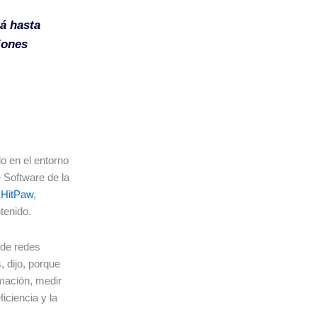
á hasta
iones
o en el entorno
 Software de la
s
HitPaw
,
ntenido.
s de redes
 dijo, porque
rmación, medir
iciencia y la