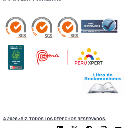
© 2026 eBIZ. TODOS LOS DERECHOS RESERVADOS.
L
X
F
I
Y