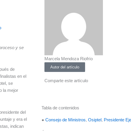
o
 proceso y se
Marcela Mendoza Riofrío
Autor del artículo
spués de
inalistas en el
Comparte este artículo
tel, se
o la mejor
Tabla de contenidos
presidente del
ntaje y era el
●
Consejo de Ministros
,
Osiptel
,
Presidente Ej
stas, indican