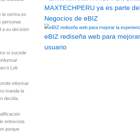
MAXTECHPERU ya es parte del 
de la norma es
Negocios de eBIZ
as personas
d a su decisión
eBIZ rediseña web para mejorar
usuario
omo si sucede
 informar
rcó Loli.
comité informar
como manda la
en decida.
alificación
e entrevista
dor porque