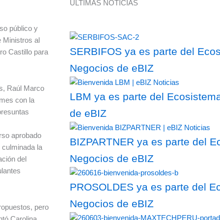
ÚLTIMAS NOTICIAS
so público y
 Ministros al
SERBIFOS ya es parte del Ecosi
ro Castillo para
Negocios de eBIZ
es, Raúl Marco
LBM ya es parte del Ecosistema
rmes con la
presuntas
de eBIZ
urso aprobado
BIZPARTNER ya es parte del Ec
 culminada la
Negocios de eBIZ
ación del
ulantes
PROSOLDES ya es parte del Eco
Negocios de eBIZ
ropuestos, pero
ntó Carolina