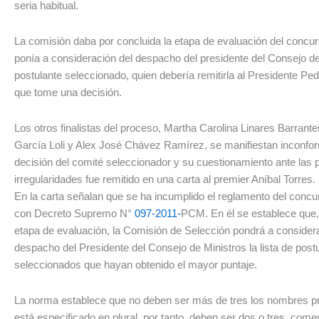
seria habitual.
La comisión daba por concluida la etapa de evaluación del concur
ponía a consideración del despacho del presidente del Consejo de
postulante seleccionado, quien debería remitirla al Presidente Ped
que tome una decisión.
Los otros finalistas del proceso, Martha Carolina Linares Barrant
García Loli y Alex José Chávez Ramírez, se manifiestan inconfo
decisión del comité seleccionador y su cuestionamiento ante las 
irregularidades fue remitido en una carta al premier Aníbal Torres.
En la carta señalan que se ha incumplido el reglamento del conc
con Decreto Supremo N°
097-2011-
PCM. En él se establece que,
etapa de evaluación, la Comisión de Selección pondrá a consider
despacho del Presidente del Consejo de Ministros la lista de post
seleccionados que hayan obtenido el mayor puntaje.
La norma establece que no deben ser más de tres los nombres p
está especificado en plural, por tanto, deben ser dos o tres, come