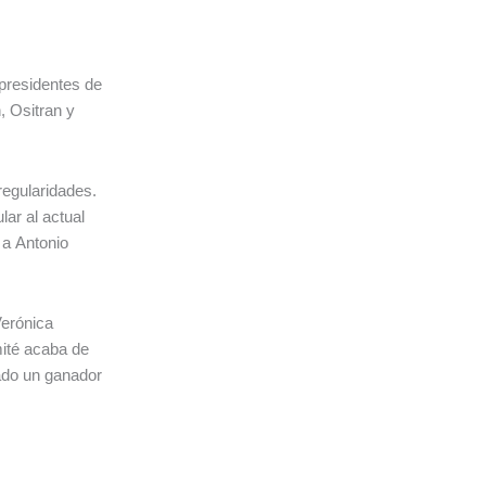
presidentes de
, Ositran y
regularidades.
lar al actual
 a Antonio
Verónica
mité acaba de
rado un ganador