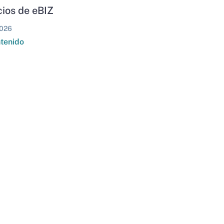
ios de eBIZ
026
ntenido