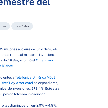
semestre del
iones
,
Telefónica
9 millones al cierre de junio de 2024,
llones frente al monto de inversiones
za del 18.3%, informó el
Organismo
 (Osiptel)
.
ndientes a
Telefónica
,
América Móvil
,
DirecTV
y
Americatel
se expandieron,
ivel de inversiones: 379.4%. Este alza
equipos de telecomunicaciones.
aro las disminuyeron en -2.9% y -4.9%,