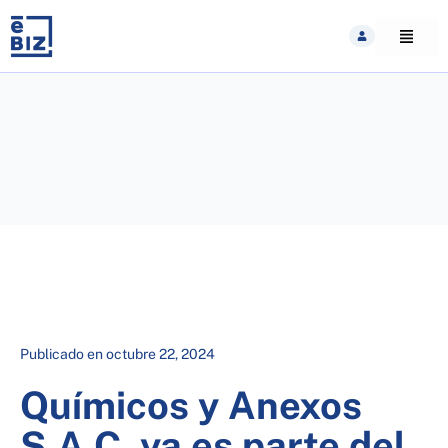
Skip
to
content
Publicado en
octubre 22, 2024
Químicos y Anexos
S.A.C. ya es parte del