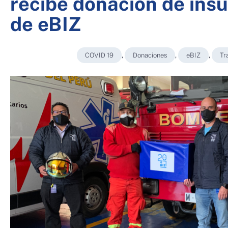
recibe donación de in
de eBIZ
COVID 19
,
Donaciones
,
eBIZ
,
Tr