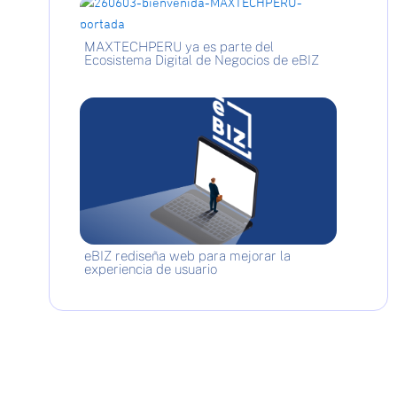
MAXTECHPERU ya es parte del
Ecosistema Digital de Negocios de eBIZ
eBIZ rediseña web para mejorar la
experiencia de usuario