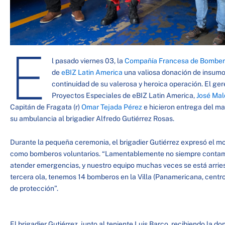
E
l pasado viernes 03, la
Compañía Francesa de Bomberos
de
eBIZ Latin America
una valiosa donación de insumos
continuidad de su valerosa y heroica operación. El ger
Proyectos Especiales de eBIZ Latin America,
José Ma
Capitán de Fragata (r)
Omar Tejada Pérez
e hicieron entrega del mat
su ambulancia al brigadier Alfredo Gutiérrez Rosas.
Durante la pequeña ceremonia, el brigadier Gutiérrez expresó el mo
como bomberos voluntarios. “Lamentablemente no siempre contam
atender emergencias, y nuestro equipo muchas veces se está arrie
tercera ola, tenemos 14 bomberos en la Villa (Panamericana, centro
de protección”.
El brigadier Gutiérrez, junto al teniente Luis Barco, recibiendo la 