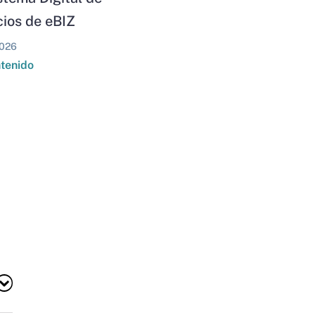
ios de eBIZ
026
ntenido