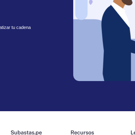
tizar tu cadena
Subastas.pe
Recursos
L