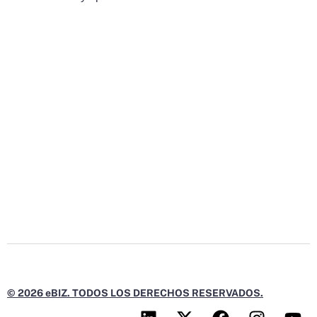
© 2026 eBIZ. TODOS LOS DERECHOS RESERVADOS.
L
X
F
I
Y