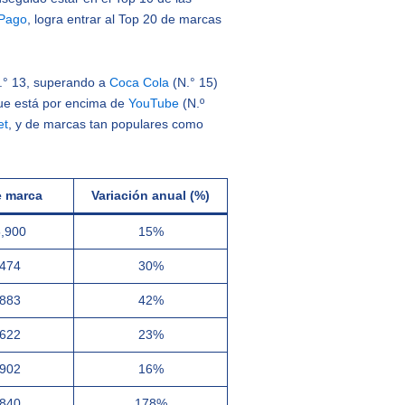
Pago
, logra entrar al Top 20 de marcas
N.° 13, superando a
Coca Cola
(N.° 15)
que está por encima de
YouTube
(N.º
et
, y de marcas tan populares como
e marca
Variación anual (%)
5,900
15%
,474
30%
,883
42%
,622
23%
,902
16%
,840
178%