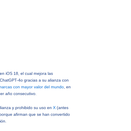
en iOS 18, el cual mejora las
 ChatGPT-4o gracias a su alianza con
marcas con mayor valor del mund
o
, en
cer año consecutivo.
lianza y prohibido su uso en
X
(antes
 porque afirman que se han convertido
ción.