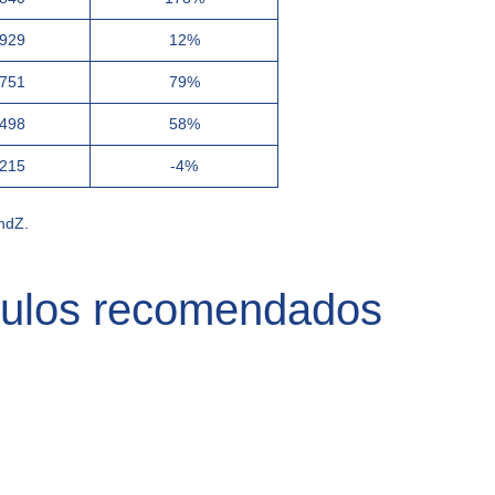
,929
12%
,751
79%
,498
58%
,215
-4%
ndZ.
culos recomendados