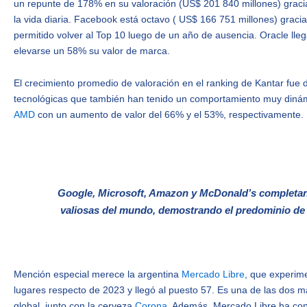
un repunte de 178% en su valoración (US$ 201 840 millones) gracia
la vida diaria. Facebook está octavo ( US$ 166 751 millones) gracia
permitido volver al Top 10 luego de un año de ausencia. Oracle lle
elevarse un 58% su valor de marca.
El crecimiento promedio de valoración en el ranking de Kantar fue
tecnológicas que también han tenido un comportamiento muy dinám
AMD
con un aumento de valor del 66% y el 53%, respectivamente.
Google, Microsoft, Amazon y McDonald’s completan
valiosas del mundo, demostrando el predominio de 
Mención especial merece la argentina
Mercado Libre
, que experim
lugares respecto de 2023 y llegó al puesto 57. Es una de las dos m
global, junto con la cerveza
Corona
. Además, Mercado Libre ha con