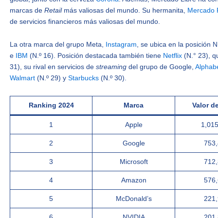
marcas de
Retail
más valiosas del mundo. Su hermanita,
Mercado 
de servicios financieros más valiosas del mundo.
La otra marca del grupo Meta,
Instagram
, se ubica en la posición 
e
IBM
(N.º 16). Posición destacada también tiene
Netflix
(N.° 23), 
31), su rival en servicios de
streaming
del grupo de Google,
Alphab
Walmart
(N.º 29) y
Starbucks
(N.º 30).
Ranking 2024
Marca
Valor d
1
Apple
1,01
2
Google
753
3
Microsoft
712
4
Amazon
576
5
McDonald’s
221
6
NVIDIA
201