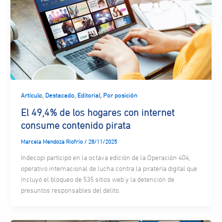
,
,
,
Artículo
Destacado
Editorial
Por posición
El 49,4% de los hogares con internet
consume contenido pirata
Marcela Mendoza Riofrío
/
28/11/2025
Indecopi participó en la octava edición de la Operación 404,
operativo internacional de lucha contra la piratería digital que
incluyó el bloqueo de 535 sitios web y la detención de
presuntos responsables del delito.