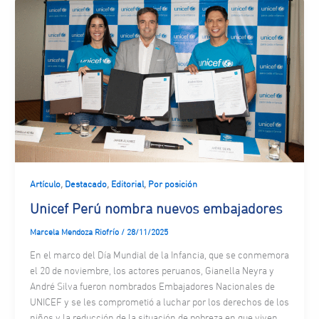
,
,
,
Artículo
Destacado
Editorial
Por posición
Unicef Perú nombra nuevos embajadores
Marcela Mendoza Riofrío
/
28/11/2025
En el marco del Día Mundial de la Infancia, que se conmemora
el 20 de noviembre, los actores peruanos, Gianella Neyra y
André Silva fueron nombrados Embajadores Nacionales de
UNICEF y se les comprometió a luchar por los derechos de los
niños y la reducción de la situación de pobreza en que viven