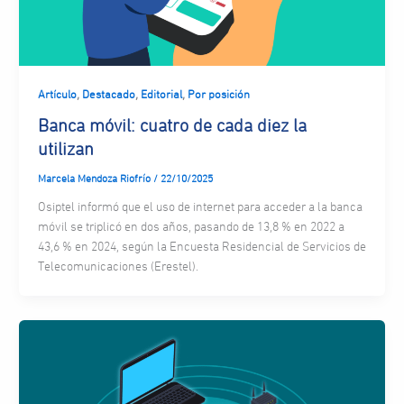
,
,
,
Artículo
Destacado
Editorial
Por posición
Banca móvil: cuatro de cada diez la
utilizan
Marcela Mendoza Riofrío
/
22/10/2025
Osiptel informó que el uso de internet para acceder a la banca
móvil se triplicó en dos años, pasando de 13,8 % en 2022 a
43,6 % en 2024, según la Encuesta Residencial de Servicios de
Telecomunicaciones (Erestel).