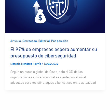
,
,
,
Artículo
Destacado
Editorial
Por posición
El 97% de empresas espera aumentar su
presupuesto de ciberseguridad
Marcela Mendoza Riofrío
/
16/04/2024
Según un estudio global de Cisco, solo el 3% de las
organizaciones a nivel mundial se siente con el nivel
adecuado para resistir ataques cibernéticos en la actualidad.