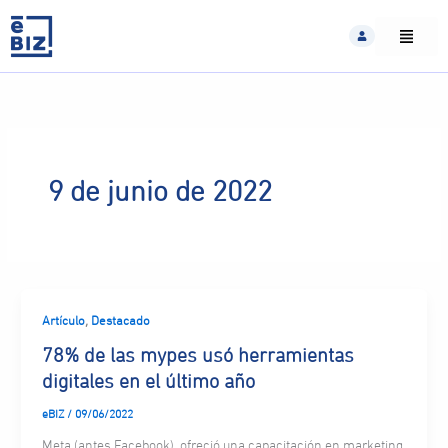
Skip
to
content
9 de junio de 2022
,
Artículo
Destacado
78% de las mypes usó herramientas
digitales en el último año
eBIZ
/
09/06/2022
Meta (antes Facebook), ofreció una capacitación en marketing