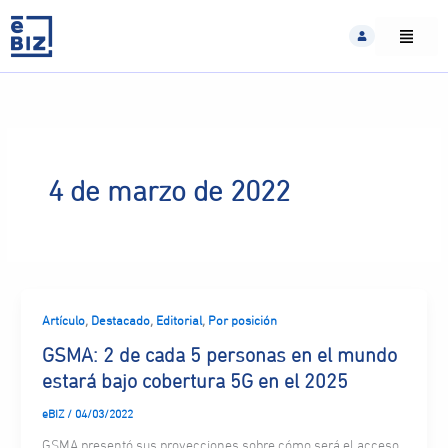
Skip
to
content
4 de marzo de 2022
,
,
,
Artículo
Destacado
Editorial
Por posición
GSMA: 2 de cada 5 personas en el mundo
estará bajo cobertura 5G en el 2025
eBIZ
/
04/03/2022
GSMA presentó sus proyecciones sobre cómo será el acceso