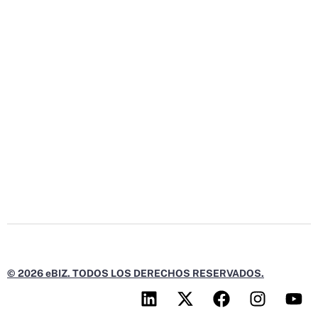
© 2026 eBIZ. TODOS LOS DERECHOS RESERVADOS.
L
X
F
I
Y
i
-
a
n
o