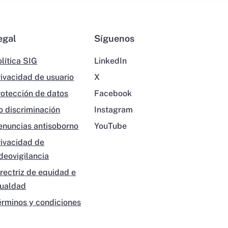
egal
Síguenos
lítica SIG
LinkedIn
rivacidad de usuario
X
rotección de datos
Facebook
o discriminación
Instagram
enuncias antisoborno
YouTube
rivacidad de
ideovigilancia
irectriz de equidad e
gualdad
érminos y condiciones