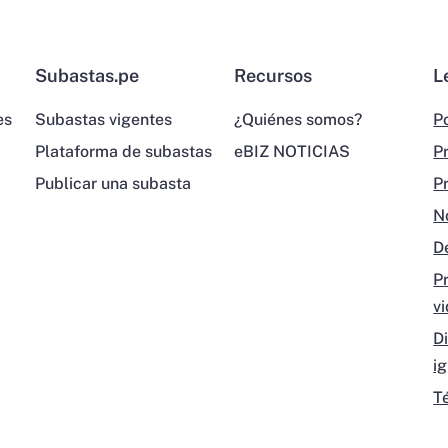
Subastas.pe
Recursos
L
es
Subastas vigentes
¿Quiénes somos?
Po
Plataforma de subastas
eBIZ NOTICIAS
P
Publicar una subasta
P
N
D
P
v
D
i
T