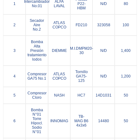
Intercambiador
ALFA
1
P22-
N/D
80
No.01
LAVAL
HBM
Secador
ATLAS
2
Aire
FD210
323058
100
COPCO
No.2
Bomba
Alta
M.I.DMPM20-
3
Presión
DIEMME
N/D
1,400
30
tratamiento
lodos
Tornillo
Compresor
ATLAS
4
GA75-
N/D
1,200
GA75 No.1
COPCO
125
Compresor
5
NASH
HC7
14D1031
50
Cloro
Bomba
N°01
TB-
Torre
6
INNOMAG
MAG B6
14480
50
Hipocl.
4x3x6
Sodio
N°01