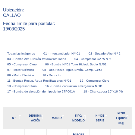
Ubicación:
CALLAO
Fecha límite para postular:
19/08/2025
Todas las imágenes
01 - Intercambiador N.º 01
02 - Secador Aire N.º 2
03 - Bomba Alta Presión tratamiento lodos
04 - Compresor GA75 N.º1
05 - Compresor Cloro
06 - Bomba N.º01 Torre Hiplocl. Sodio N.º01
07 - Motor Eléctrico
08 - Bba Recup. Agua Enfría. Comp. C1#2
09 - Motor Eléctrico
10 - Reductor
11 - Bomba Recup. Agua Rectificadores N.º01
12 - Compresor Cloro
13 - Compresor Cloro
16 - Bomba circulación emergencia N.º01
17 - Bomba de cloración de hipoclorito 27P001A
18 - Chancadora 10"x16 (N)
PESO
DENOMIN
TIPO/
N.º DE
N.º
MARCA
EQUIPO
ACIÓN
MODELO
SERIE
(Kg)
Placas