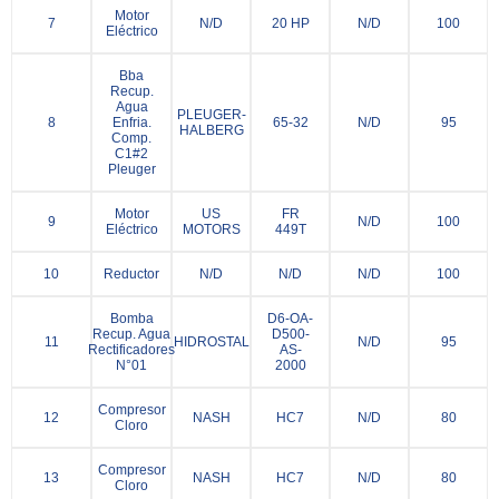
Motor
7
N/D
20 HP
N/D
100
Eléctrico
Bba
Recup.
Agua
PLEUGER-
8
Enfria.
65-32
N/D
95
HALBERG
Comp.
C1#2
Pleuger
Motor
US
FR
9
N/D
100
Eléctrico
MOTORS
449T
10
Reductor
N/D
N/D
N/D
100
Bomba
D6-OA-
Recup. Agua
D500-
11
HIDROSTAL
N/D
95
Rectificadores
AS-
N°01
2000
Compresor
12
NASH
HC7
N/D
80
Cloro
Compresor
13
NASH
HC7
N/D
80
Cloro