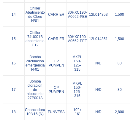
Chiller
Abatimiento
30HXC190-
14
CARRIER
12L014353
1,500
de Cloro
A0662-PEE
Nº01
Chiller
74U001B
30HXC190-
15
CARRIER
12L014351
1,500
abatimiento
A0662-PEE
C12
Bomba
MKPL
circulación
CP
150-
16
N/D
80
emergencia
PUMPEN
125-
Nº01
315
Bomba
MKPL
cloración
CP
150-
17
de
N/D
80
PUMPEN
125-
hipoclorito
315
27P001A
Chancadora
10″ x
18
FUNVESA
N/D
2,800
10″x16 (N)
16″