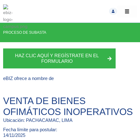
Skip
to
content
PROCESO DE SUBASTA
HAZ CLIC AQUÍ Y REGÍSTRATE EN EL
FORMULARIO
eBIZ
ofrece a nombre de
VENTA DE BIENES
OFIMÁTICOS INOPERATIVOS
Ubicación:
PACHACAMAC
, LIMA
Fecha límite para postular:
14/11/2025