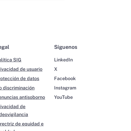
egal
Síguenos
lítica SIG
LinkedIn
rivacidad de usuario
X
rotección de datos
Facebook
o discriminación
Instagram
enuncias antisoborno
YouTube
rivacidad de
ideovigilancia
irectriz de equidad e