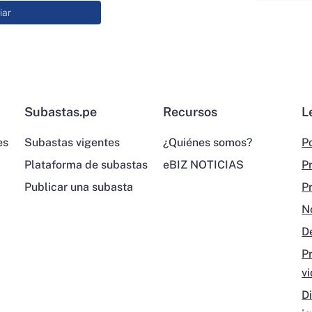
Subastas.pe
Recursos
L
es
Subastas vigentes
¿Quiénes somos?
Po
Plataforma de subastas
eBIZ NOTICIAS
P
Publicar una subasta
P
N
D
P
v
D