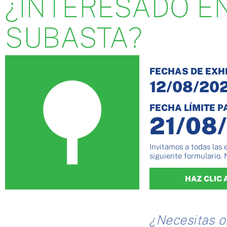
¿INTERESADO EN
SUBASTA?
FECHAS DE EXH
12/08/202
FECHA LÍMITE 
21/08
Invitamos a todas las 
siguiente formulario. 
HAZ CLIC 
¿Necesitas o