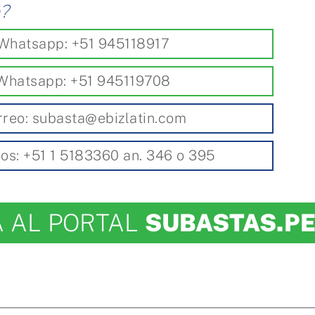
o?
Whatsapp: +51 945118917
Whatsapp: +51 945119708
rreo: subasta@ebizlatin.com
os: +51 1 5183360 an. 346 o 395
A AL PORTAL
SUBASTAS.P