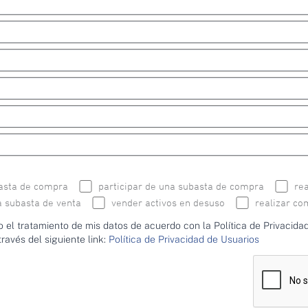
basta de compra
participar de una subasta de compra
re
a subasta de venta
vender activos en desuso
realizar co
o el tratamiento de mis datos de acuerdo con la Política de Privacid
través del siguiente link:
Política de Privacidad de Usuarios