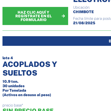
Ubicación:
CHIMBOTE
HAZ CLIC AQUÍ Y
REGÍSTRATE EN EL
Fecha límite para postu
FORMULARIO
21/08/2025
lote 4
ACOPLADOS Y
SUELTOS
10.9 ton.
30
unidades
Por Tonelada
(Activos en desuso al peso)
precio base*
SIN PRECIO BASE