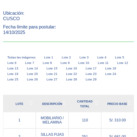
Ubicación:
CUSCO
Fecha límite para postular:
14/10/2025
Todas las imágenes
Lote 1
Lote 2
Lote 3
Lote 4
Lote 5
Lote 6
Lote 7
Lote 8
Lote 9
Lote 10
Lote 11
Lote 12
Lote 13
Lote 14
Lote 15
Lote 16
Lote 17
Lote 18
Lote 19
Lote 20
Lote 21
Lote 22
Lote 23
Lote 24
Lote 25
Lote 26
Lote 27
Lote 28
Lote 29
CANTIDAD
LOTE
DESCRIPCIÓN
PRECIO BASE
TOTAL
MOBILIARIO /
1
110
S/. 310.00
MELAMINA
SILLAS FIJAS
2
251
S/. 681.00