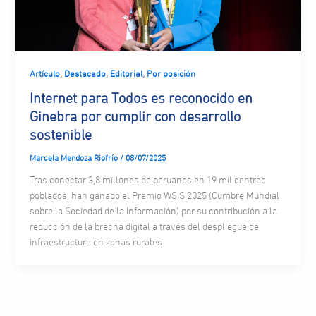
,
,
,
Artículo
Destacado
Editorial
Por posición
Internet para Todos es reconocido en
Ginebra por cumplir con desarrollo
sostenible
Marcela Mendoza Riofrío
/
08/07/2025
Tras conectar 3,8 millones de peruanos en 19 mil centros
poblados, han ganado el Premio WSIS 2025 (Cumbre Mundial
sobre la Sociedad de la Información) por su contribución a la
reducción de la brecha digital a través del despliegue de
infraestructura en zonas rurales.