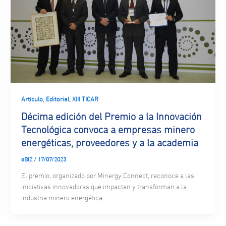
,
,
Artículo
Editorial
XIII TICAR
Décima edición del Premio a la Innovación
Tecnológica convoca a empresas minero
energéticas, proveedores y a la academia
eBIZ
/
17/07/2023
El premio, organizado por Minergy Connect, reconoce a las
iniciativas innovadoras que impactan y transforman a la
industria minero energética.