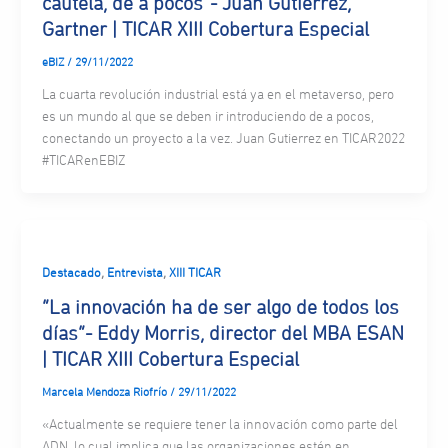
cautela, de a pocos”- Juan Gutierrez,
Gartner | TICAR XIII Cobertura Especial
eBIZ
/
29/11/2022
La cuarta revolución industrial está ya en el metaverso, pero
es un mundo al que se deben ir introduciendo de a pocos,
conectando un proyecto a la vez. Juan Gutierrez en TICAR2022
#TICARenEBIZ
,
,
Destacado
Entrevista
XIII TICAR
“La innovación ha de ser algo de todos los
días”- Eddy Morris, director del MBA ESAN
| TICAR XIII Cobertura Especial
Marcela Mendoza Riofrío
/
29/11/2022
«Actualmente se requiere tener la innovación como parte del
ADN, lo cual implica que las organizaciones estén en