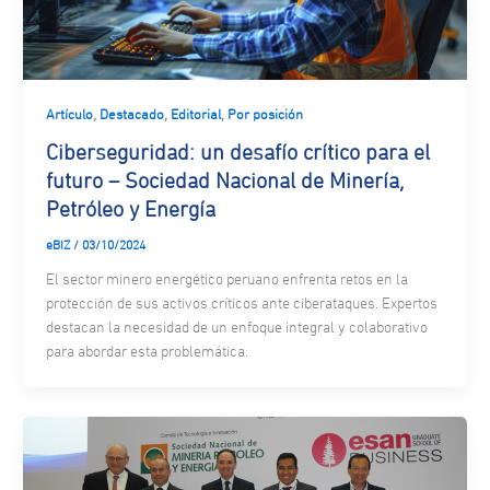
,
,
,
Artículo
Destacado
Editorial
Por posición
Ciberseguridad: un desafío crítico para el
futuro – Sociedad Nacional de Minería,
Petróleo y Energía
eBIZ
/
03/10/2024
El sector minero energético peruano enfrenta retos en la
protección de sus activos críticos ante ciberataques. Expertos
destacan la necesidad de un enfoque integral y colaborativo
para abordar esta problemática.