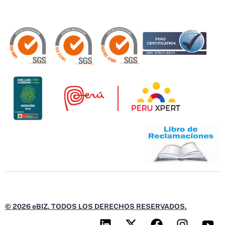
© 2026 eBIZ. TODOS LOS DERECHOS RESERVADOS.
L
X
F
I
Y