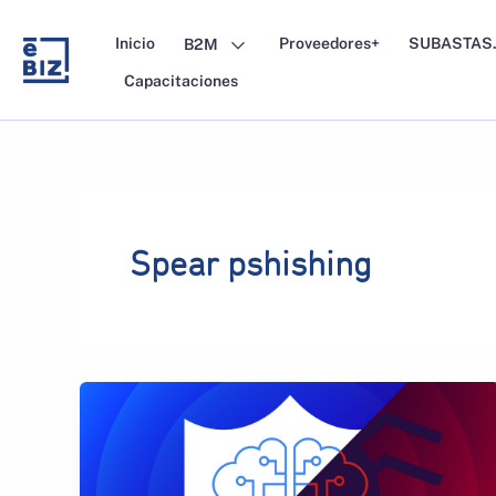
Skip
to
Inicio
Proveedores+
SUBASTAS.
B2M
content
Capacitaciones
Spear pshishing