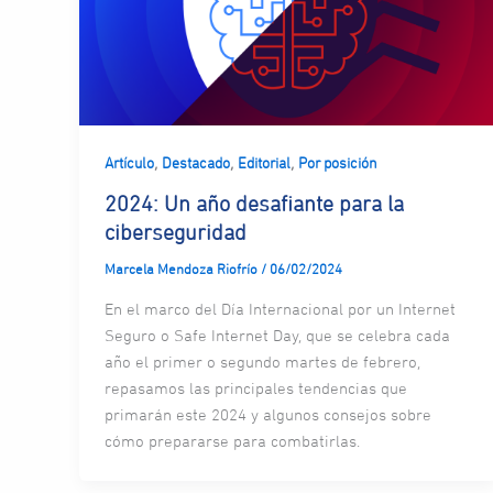
,
,
,
Artículo
Destacado
Editorial
Por posición
2024: Un año desafiante para la
ciberseguridad
Marcela Mendoza Riofrío
/
06/02/2024
En el marco del Día Internacional por un Internet
Seguro o Safe Internet Day, que se celebra cada
año el primer o segundo martes de febrero,
repasamos las principales tendencias que
primarán este 2024 y algunos consejos sobre
cómo prepararse para combatirlas.