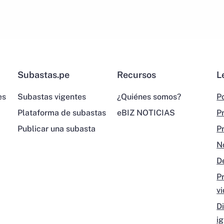
Subastas.pe
Recursos
L
es
Subastas vigentes
¿Quiénes somos?
Po
Plataforma de subastas
eBIZ NOTICIAS
P
Publicar una subasta
P
N
D
P
v
D
i