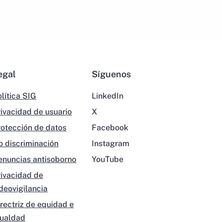
egal
Síguenos
lítica SIG
LinkedIn
rivacidad de usuario
X
rotección de datos
Facebook
o discriminación
Instagram
enuncias antisoborno
YouTube
rivacidad de
ideovigilancia
irectriz de equidad e
gualdad