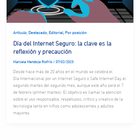
,
,
,
Artículo
Destacado
Editorial
Por posición
Día del Internet Seguro: la clave es la
reflexión y precaución
Marcela Mendoza Riofrío
/
07/02/2023
Desde hace más de 20 años en el mundo se celebra el
Día Internacional por un Internet Seguro o Safe Internet Day el
segundo martes del segundo mes, aunque este año será el 7
de febrero (primer martes). El objetivo es llamar la atención
sobre el uso responsable, respetuoso, crítico y creativo de la
tecnología tanto en niños como adolescentes y adultos
mayores.