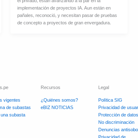
el privado, están avanzando a la par en la
implementación de proyectos IA. Aun están en
pañales, reconoció, y necesitan pasar de pruebas
de concepto a proyectos de gran envergadura.
s.pe
Recursos
Legal
s vigentes
¿Quiénes somos?
Política SIG
rma de subastas
eBIZ NOTICIAS
Privacidad de usuar
r una subasta
Protección de dato
No discriminación
Denuncias antisobo
Privacidad de