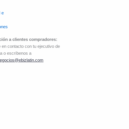
 e
ones
ción a clientes compradores:
 en contacto con tu ejecutivo de
a o escríbenos a
egocios@ebizlatin.com