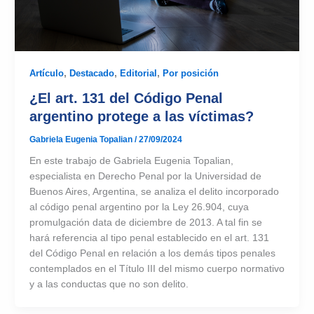
Artículo
,
Destacado
,
Editorial
,
Por posición
¿El art. 131 del Código Penal
argentino protege a las víctimas?
Gabriela Eugenia Topalian
/
27/09/2024
En este trabajo de Gabriela Eugenia Topalian,
especialista en Derecho Penal por la Universidad de
Buenos Aires, Argentina, se analiza el delito incorporado
al código penal argentino por la Ley 26.904, cuya
promulgación data de diciembre de 2013. A tal fin se
hará referencia al tipo penal establecido en el art. 131
del Código Penal en relación a los demás tipos penales
contemplados en el Título III del mismo cuerpo normativo
y a las conductas que no son delito.