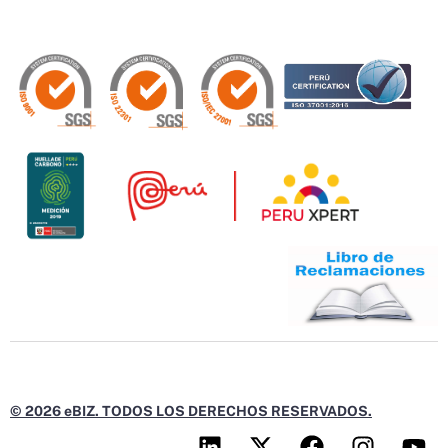
© 2026 eBIZ. TODOS LOS DERECHOS RESERVADOS.
L
X
F
I
Y