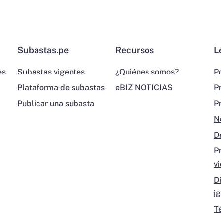
Subastas.pe
Recursos
L
es
Subastas vigentes
¿Quiénes somos?
Po
Plataforma de subastas
eBIZ NOTICIAS
P
Publicar una subasta
P
N
D
P
v
D
i
T