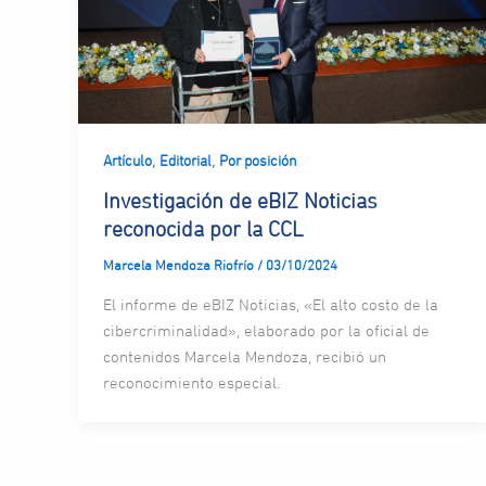
,
,
Artículo
Editorial
Por posición
Investigación de eBIZ Noticias
reconocida por la CCL
Marcela Mendoza Riofrío
/
03/10/2024
El informe de eBIZ Noticias, «El alto costo de la
cibercriminalidad», elaborado por la oficial de
contenidos Marcela Mendoza, recibió un
reconocimiento especial.