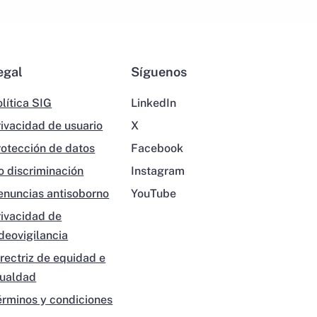
egal
Síguenos
lítica SIG
LinkedIn
rivacidad de usuario
X
rotección de datos
Facebook
o discriminación
Instagram
enuncias antisoborno
YouTube
rivacidad de
ideovigilancia
irectriz de equidad e
gualdad
érminos y condiciones