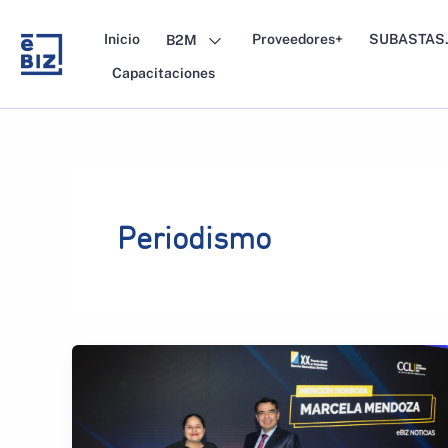
Skip
to
Inicio
Proveedores+
SUBASTAS.
B2M
content
Capacitaciones
Periodismo