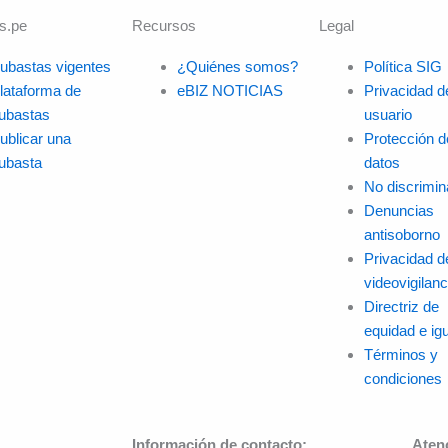
s.pe
Recursos
Legal
ubastas vigentes
¿Quiénes somos?
Política SIG
lataforma de
eBIZ NOTICIAS
Privacidad d
ubastas
usuario
ublicar una
Protección d
ubasta
datos
No discrimin
Denuncias
antisoborno
Privacidad d
videovigilanc
Directriz de
equidad e ig
Términos y
condiciones
Información de contacto:
Aten