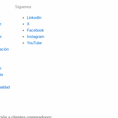
Síguenos
LinkedIn
e
X
Facebook
e
Instagram
YouTube
ación
e
ia
ualdad
ción a clientes compradores: