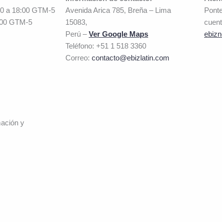
00 a 18:00 GTM-5
Avenida Arica 785, Breña – Lima
Ponte
:00 GTM-5
15083,
cuent
Perú –
Ver Google Maps
ebizn
Teléfono: +51 1 518 3360
Correo:
contacto@ebizlatin.com
mación y