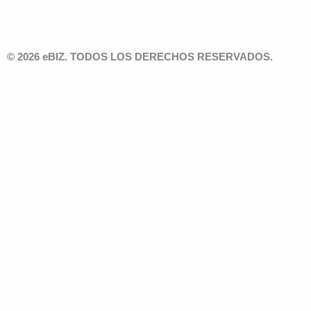
© 2026 eBIZ. TODOS LOS DERECHOS RESERVADOS.
Solicita u
Producto que me interesa
*
Solución que me interesa
*