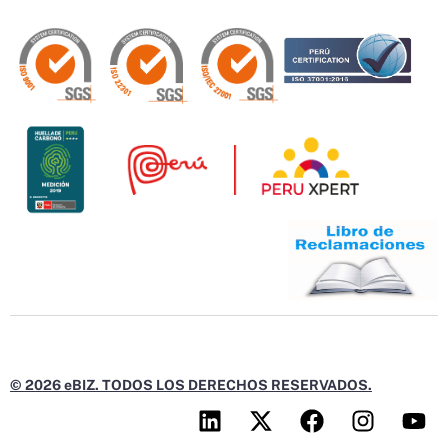
© 2026 eBIZ. TODOS LOS DERECHOS RESERVADOS.
L
X
F
I
Y
i
-
a
n
o