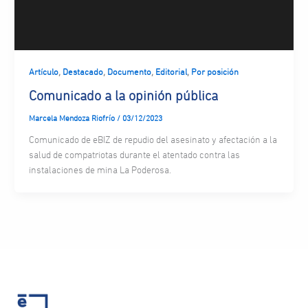
,
,
,
,
Artículo
Destacado
Documento
Editorial
Por posición
Comunicado a la opinión pública
Marcela Mendoza Riofrío
/
03/12/2023
Comunicado de eBIZ de repudio del asesinato y afectación a la
salud de compatriotas durante el atentado contra las
instalaciones de mina La Poderosa.