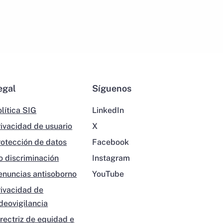
egal
Síguenos
lítica SIG
LinkedIn
rivacidad de usuario
X
rotección de datos
Facebook
o discriminación
Instagram
enuncias antisoborno
YouTube
rivacidad de
ideovigilancia
irectriz de equidad e