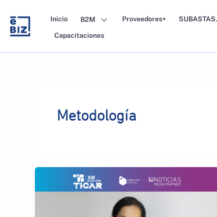
Skip
to
Inicio
Proveedores+
SUBASTAS.
B2M
content
Capacitaciones
Metodología