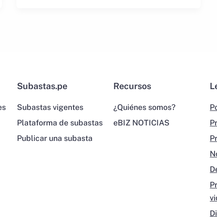
Subastas.pe
Recursos
L
es
Subastas vigentes
¿Quiénes somos?
Po
Plataforma de subastas
eBIZ NOTICIAS
P
Publicar una subasta
P
N
D
P
v
D