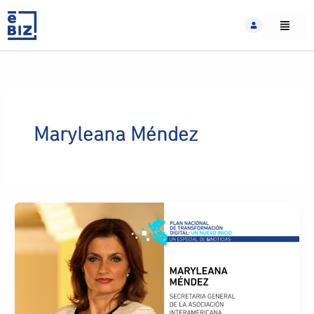
Skip
to
content
Maryleana Méndez