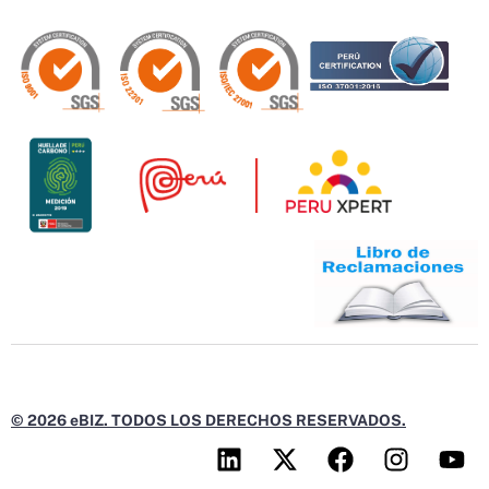
© 2026 eBIZ. TODOS LOS DERECHOS RESERVADOS.
L
X
F
I
Y
i
-
a
n
o