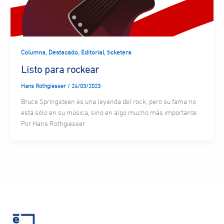
,
,
,
Columna
Destacado
Editorial
ticketera
Listo para rockear
Hans Rothgiesser
/
24/03/2023
Bruce Springsteen es una leyenda del rock, pero su fama no
está sólo en su música, sino en algo mucho más importante.
Por Hans Rothgiesser