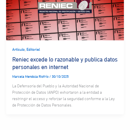
,
Artículo
Editorial
Reniec excede lo razonable y publica datos
personales en internet
Marcela Mendoza Riofrío
/
30/10/2025
La Defensoría del Pueblo y la Autoridad Nacional de
Protección de Datos (ANPD) exhortaron a la entidad a
restringir el acceso y reforzar la seguridad conforme a la Ley
de Protección de Datos Personales.