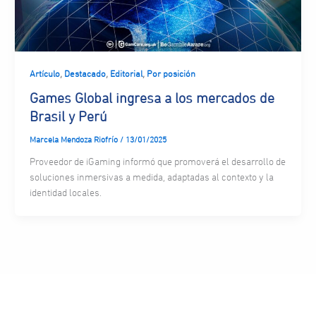
,
,
,
Artículo
Destacado
Editorial
Por posición
Games Global ingresa a los mercados de
Brasil y Perú
Marcela Mendoza Riofrío
/
13/01/2025
Proveedor de iGaming informó que promoverá el desarrollo de
soluciones inmersivas a medida, adaptadas al contexto y la
identidad locales.