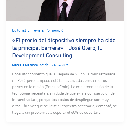
,
,
Editorial
Entrevista
Por posición
«El precio del dispositivo siempre ha sido
la principal barrera» – José Otero, ICT
Development Consulting
Marcela Mendoza Riofrío
/
21/04/2025
Consultor comentó que la llegada de 5G no va muy retrasada
en Perú, pero tampoco está tan avanzada como en otros
países de la región (Brasil o Chile). La implementación de la
tecnología necesitará sin duda de que exista compartición de
infraestructura, porque los costos de despliegue son muy
altos. Una vez que se licite el espectro necesario, comentó, se
llegará sin problemas a superar el 60% de cobertura.