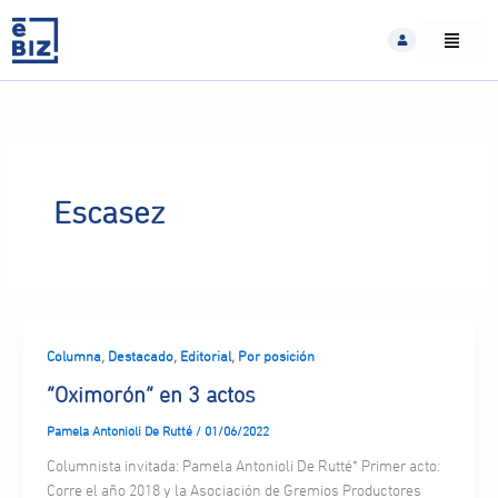
Skip
to
content
Escasez
,
,
,
Columna
Destacado
Editorial
Por posición
“Oximorón” en 3 actos
Pamela Antonioli De Rutté
/
01/06/2022
Columnista invitada: Pamela Antonioli De Rutté* Primer acto:
Corre el año 2018 y la Asociación de Gremios Productores