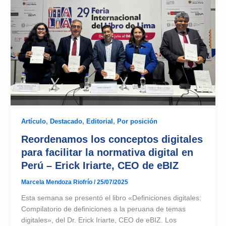
Artículo
,
Destacado
,
Editorial
,
Por posición
Reordenamos los conceptos digitales
para facilitar la normativa digital en
Perú – Erick Iriarte, CEO de eBIZ
Marcela Mendoza Riofrío
/
25/07/2025
Esta semana se presentó el libro «Definiciones digitales:
Compilatorio de definiciones a la peruana de temas
digitales», del Dr. Erick Iriarte, CEO de eBIZ. Los