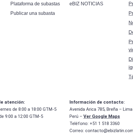
Plataforma de subastas
eBIZ NOTICIAS
P
Publicar una subasta
P
N
D
P
vi
Di
i
T
de atención:
Información de contacto:
iernes de 8:00 a 18:00 GTM-5
Avenida Arica 785, Breña – Lima
de 9:00 a 12:00 GTM-5
Perú –
Ver Google Maps
Teléfono: +51 1 518 3360
Correo:
contacto@ebizlatin.co