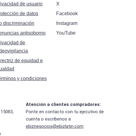
rivacidad de usuario
X
rotección de datos
Facebook
o discriminación
Instagram
enuncias antisoborno
YouTube
rivacidad de
deovigilancia
rectriz de equidad e
gualdad
érminos y condiciones
Atención a clientes compradores:
 15083,
Ponte en contacto con tu ejecutivo de
cuenta o escríbenos a
ebiznegocios@ebizlatin.com
m