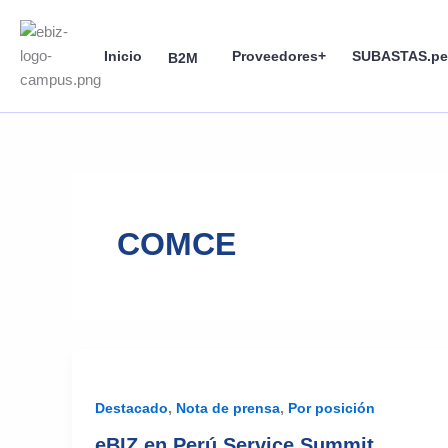
Skip
to
Inicio
Proveedores+
SUBASTAS.pe
content
B2M
COMCE
,
,
Destacado
Nota de prensa
Por posición
eBIZ en Perú Service Summit