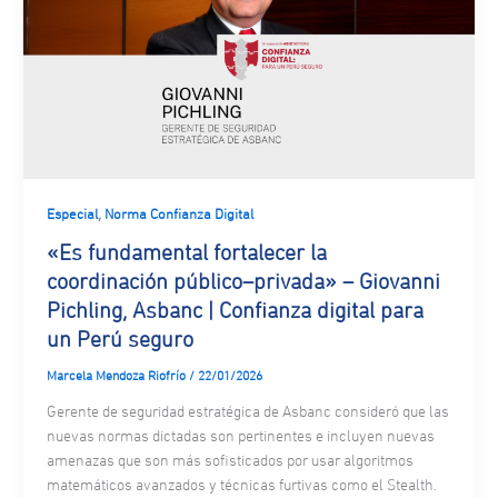
,
Especial
Norma Confianza Digital
«Es fundamental fortalecer la
coordinación público–privada» – Giovanni
Pichling, Asbanc | Confianza digital para
un Perú seguro
Marcela Mendoza Riofrío
/
22/01/2026
Gerente de seguridad estratégica de Asbanc consideró que las
nuevas normas dictadas son pertinentes e incluyen nuevas
amenazas que son más sofisticados por usar algoritmos
matemáticos avanzados y técnicas furtivas como el Stealth.