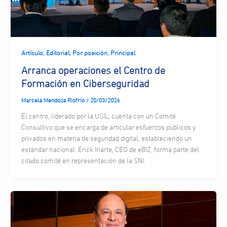
,
,
,
Artículo
Editorial
Por posición
Principal
Arranca operaciones el Centro de
Formación en Ciberseguridad
Marcela Mendoza Riofrío
/
20/03/2026
El centro, liderado por la USIL, cuenta con un Comité
Consultivo que se encarga de articular esfuerzos públicos y
privados en materia de seguridad digital, estableciendo un
estándar nacional. Erick Iriarte, CEO de eBIZ, forma parte del
citado comité en representación de la SNI.