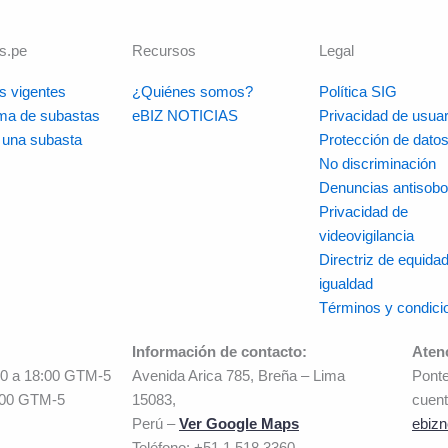
s.pe
Recursos
Legal
s vigentes
¿Quiénes somos?
Política SIG
rma de subastas
eBIZ NOTICIAS
Privacidad de usuar
r una subasta
Protección de dato
No discriminación
Denuncias antisobo
Privacidad de
videovigilancia
Directriz de equidad
igualdad
Términos y condici
Información de contacto:
Aten
00 a 18:00 GTM-5
Avenida Arica 785, Breña – Lima
Ponte
:00 GTM-5
15083,
cuent
Perú –
Ver Google Maps
ebizn
Teléfono: +51 1 518 3360