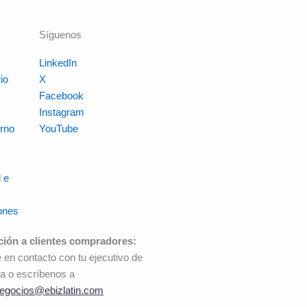
Síguenos
LinkedIn
io
X
s
Facebook
Instagram
rno
YouTube
 e
ones
ción a clientes compradores:
 en contacto con tu ejecutivo de
a o escríbenos a
egocios@ebizlatin.com