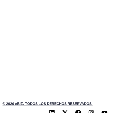
© 2026 eBIZ. TODOS LOS DERECHOS RESERVADOS.
L
X
F
I
Y