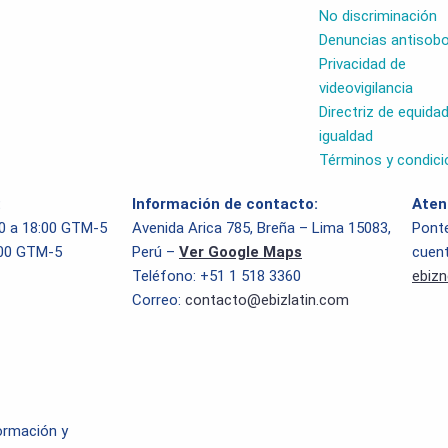
No discriminación
Denuncias antisob
Privacidad de
videovigilancia
Directriz de equidad
igualdad
Términos y condici
:
Información de contacto:
Aten
00 a 18:00 GTM-5
Avenida Arica 785, Breña – Lima 15083,
Ponte
:00 GTM-5
Perú –
Ver Google Maps
cuent
Teléfono: +51 1 518 3360
ebiz
Correo:
contacto@ebizlatin.com
formación y