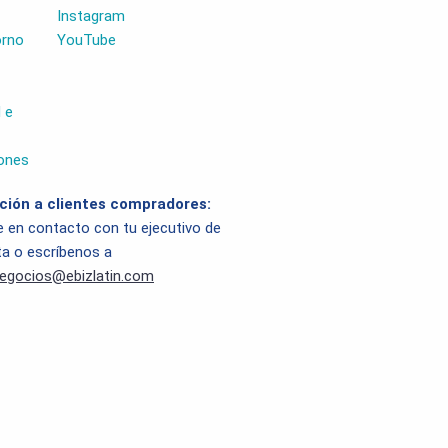
Instagram
orno
YouTube
 e
ones
ción a clientes compradores:
 en contacto con tu ejecutivo de
a o escríbenos a
negocios@ebizlatin.com