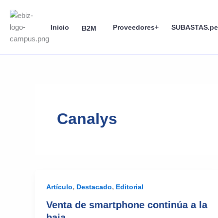
Skip
to
Inicio
Proveedores+
SUBASTAS.pe
content
B2M
Canalys
,
,
Artículo
Destacado
Editorial
Venta de smartphone continúa a la
baja